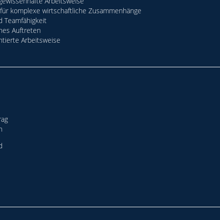
 gewissenhafte Arbeitsweise
 für komplexe wirtschaftliche Zusammenhänge
 Teamfähigkeit
nes Auftreten
ntierte Arbeitsweise
rag
n
d