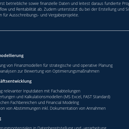
erst betriebliche sowie finanzielle Daten und leitest daraus fundierte 
low und Rentabilität ab. Zudem unterstützt du bei der Erstellung und S
n für Ausschreibungs- und Vergabeprojekte.
modellierung
ung von Finanzmodellen für strategische und operative Planung
ioanalysen zur Bewertung von Optimierungsmaßnahmen
häftsentwicklung
relevanter Inputdaten mit Fachabteilungen
rtungen und Kalkulationsmodellen (MS Excel, FAST Standard)
ischen Fachbereichen und Financial Modeling
tion von Abstimmungen inkl. Dokumentation von Annahmen
g
erungspotenzialen in Datenbereitstellung und -verarbeitung